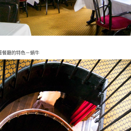
著餐廳的特色－蝸牛