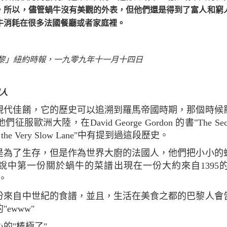
，所以，儘管蝸牛沒有美觀的外表，但他們還是得到了富人和窮
牛消耗在很多法國餐廳或者家庭裡。
到巴黎」紐約時報，一九零九年十一月十四日
國人
洲大陸，在David George Gordon 的書"The Secret W
fe in the Very Slow Lane"中有提到過這段歷史。
說中第一份關於蝸牛的菜譜出現在一份大約來自1395的
s。
ewww"
心的"棒極了"