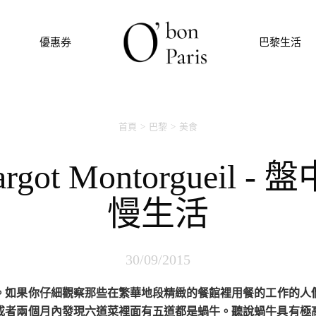
優惠券
巴黎生活
首頁
巴黎
美食
慢生活
30/09/2015
或者兩個月內發現六道菜裡面有五道都是蝸牛。聽說蝸牛具有極