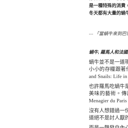
是一種特殊的消費
冬天都有大量的蝸
--- 「當蝸牛來
蝸牛, 羅馬人和法
蝸牛並不是一道現代佳餚，它的歷史可以追溯到羅馬帝國時期，那個時候羅馬人就帶著他們
小小的存糧跟著他們征服歐
and Snails: Li
也許羅馬吃蝸牛是為了生存，但是作為世界大廚的法國人，他們把小小的蝸牛昇華成餐桌上
美味的藝術。傳
Menagier du Pari
沒有人想錯過一份來自中世紀的食譜，並且，生活在美食之都的巴黎人會告訴你，蝸牛的味
道絕不是討人厭的"
而是一聲發自內