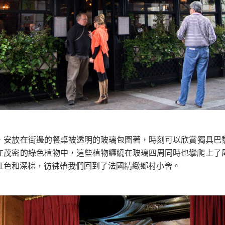
在茂密的綠色植物中，這些植物纏繞在玻璃四周同時也攀爬上了
紅色和深棕，彷彿帶我們回到了法國精緻鄉村小舍。