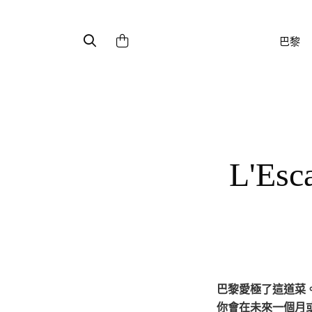
巴黎
L'Escargot Montorgueil - 盤中的悠
巴黎愛極了這道菜。如果你仔細觀察那些在繁華地段精緻的餐館裡用餐的工作的人們，他們在吃什麼，
你會在未來一個月