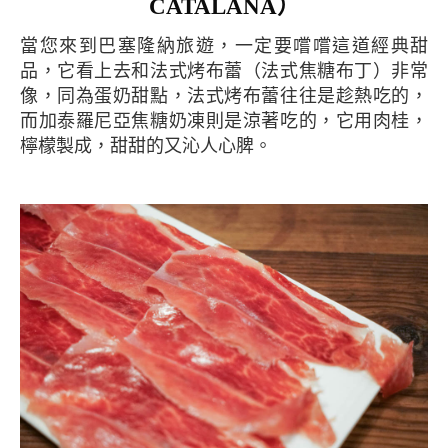
CATALANA）
當您來到巴塞隆納旅遊，一定要嚐嚐這道經典甜
品，它看上去和法式烤布蕾（法式焦糖布丁）非常
像，同為蛋奶甜點，法式烤布蕾往往是趁熱吃的，
而加泰羅尼亞焦糖奶凍則是涼著吃的，它用肉桂，
檸檬製成，甜甜的又沁人心脾。