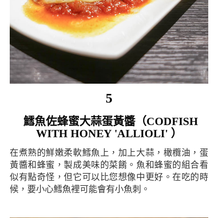
5
鱈魚佐蜂蜜大蒜蛋黃醬（CODFISH
WITH HONEY 'ALLIOLI' ）
在煮熟的鮮嫩柔軟鱈魚上，加上大蒜，橄欖油，蛋
黃醬和蜂蜜，製成美味的菜餚。魚和蜂蜜的組合看
似有點奇怪，但它可以比您想像中更好。在吃的時
候，要小心鱈魚裡可能會有小魚刺。