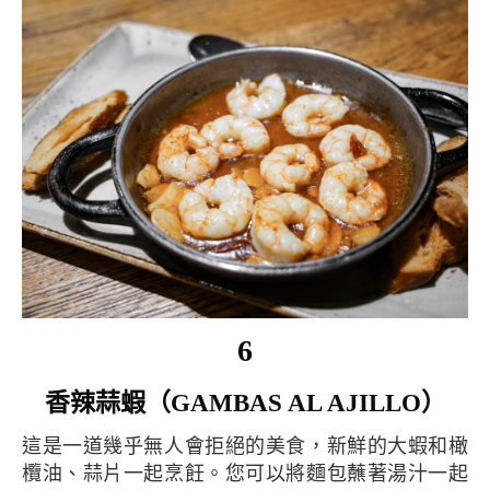
6
香辣蒜蝦（GAMBAS AL AJILLO）
這是一道幾乎無人會拒絕的美食，新鮮的大蝦和橄
欖油、蒜片一起烹飪。您可以將麵包蘸著湯汁一起