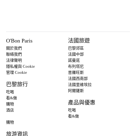
O'Bon Paris
法國旅遊
關於我們
巴黎郊區
聯絡我們
法國中部
法律聲明
諾曼底
隱私權與 Cookie
布列塔尼
管理 Cookie
普羅旺斯
法國西南部
巴黎旅行
法國里維埃拉
阿爾薩斯
吃喝
看&做
產品與優惠
購物
酒店
吃喝
看&做
購物
旅游資訊