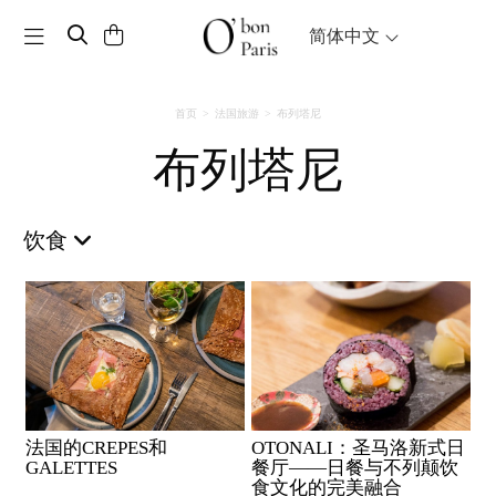
Toggle navigation
简体中文
首页
法国旅游
布列塔尼
布列塔尼
饮食
法国的CREPES和
OTONALI：圣马洛新式日
GALETTES
餐厅——日餐与不列颠饮
食文化的完美融合