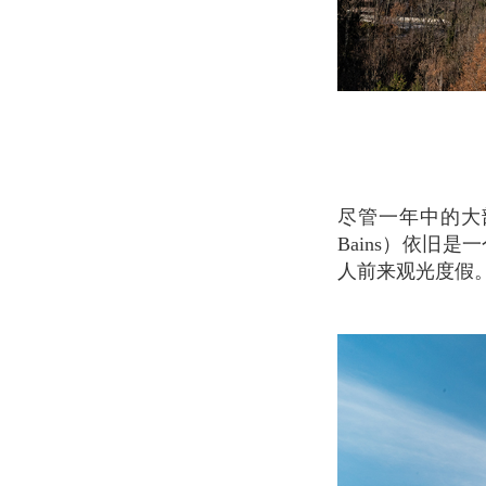
尽管一年中的大部分时间被皑皑白雪覆盖的群山包围，圣热尔韦莱班（Saint-Gervais-les-
Bains）依
人前来观光度假。今天