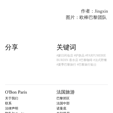
作者：Jingxin
图片：欧棒巴黎团队
分享
关键词
#蒙日药妆店
#护肤品
#PARFUMERIE
BURDIN 香水店
#巴黎咖啡
#法式野餐
#夏季巴黎旅行
#巴黎旅行贴士
O'Bon Paris
法国旅游
关于我们
巴黎郊区
联系
法国中部
法律声明
诺曼底