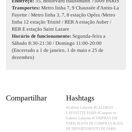
Endereço:
35, Boulevard Haussmann 75009 PARIS
Transportes:
Metro linha 7, 9 Chaussée d'Antin-La
Fayette / Metro linha 3, 7, 8 estação Opéra /Metro
linha 12 estação Trinité / RER A estação Auber /
RER E estação Saint Lazare
Horário de funcionamento:
Segunda-feira a
Sábado 8:30-21:30 / Domingo 11:00-20:00
(Encerrado a 1 de janeiro, 1 de maio e 25 de
dezembro)
Compartilhar
Hashtags
#Galerias Lafayette
#GALERIAS
LAFAYETTE PARIS
#Compras en
Galeries Lafayette
#COMPRAS EM
PARIS
#LISTA DE COMPRAS
#LOJA
DE DEPARTAMENTO DE PARIS