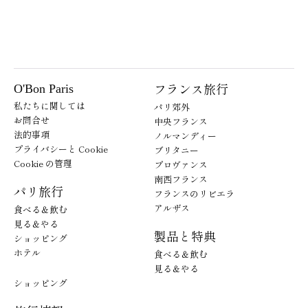
フランス旅行
O'Bon Paris
私たちに関しては
パリ郊外
お問合せ
中央フランス
法的事項
ノルマンディー
プライバシーと Cookie
ブリタニー
Cookie の管理
プロヴァンス
南西フランス
パリ旅行
フランスのリビエラ
アルザス
食べる＆飲む
見る＆やる
製品と特典
ショッピング
ホテル
食べる＆飲む
見る＆やる
ショッピング