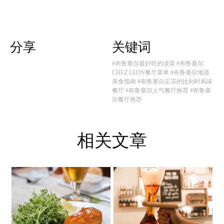
分享
关键词
#布鲁塞尔最好吃的淡菜
#布鲁塞尔
CHEZ LEON餐厅菜单
#布鲁塞尔地道
美食指南
#布鲁塞尔正宗的比利时风味
餐厅
#布鲁塞尔人气餐厅推荐
#布鲁塞
尔餐厅推荐
相关文章