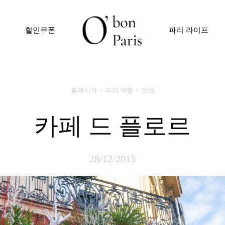
할인쿠폰
파리 라이프
홈페이지
파리 여행
맛집
카페 드 플로르
28/12/2015