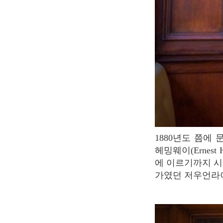
1880년도 쯤에 문을 열어 시몬 드 보부아르, 장 폴 사르트르같은 프랑스 철학가, 어니스트
헤밍웨이(Ernest
에 이르기까지 시
가였던 저우언라이(