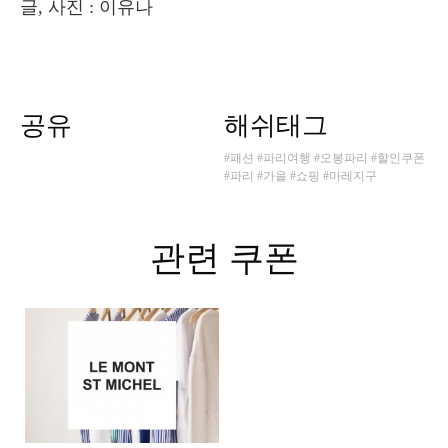
글, 사진 : 이유나
공유
해쉬태그
#패션
#파리여행
#오봉파리
#할인쿠폰
#파리
#가을
#쇼핑
#마레지구
관련 쿠폰