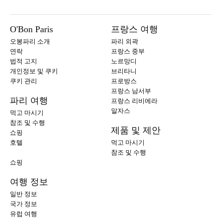
O'Bon Paris
프랑스 여행
오봉파리 소개
파리 외곽
연락
프랑스 중부
법적 고지
노르망디
개인정보 및 쿠키
브리타니
쿠키 관리
프로방스
프랑스 남서부
파리 여행
프랑스 리비에라
알자스
먹고 마시기
참조 및 수행
제품 및 제안
쇼핑
호텔
먹고 마시기
참조 및 수행
쇼핑
여행 정보
일반 정보
국가 정보
유럽 여행