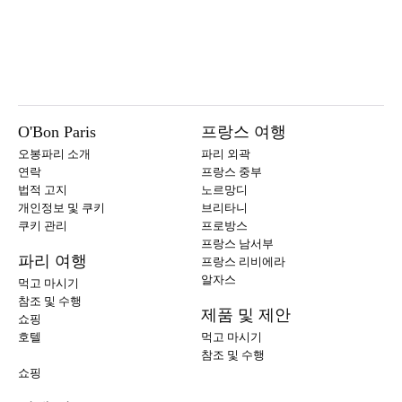
O'Bon Paris
프랑스 여행
오봉파리 소개
파리 외곽
연락
프랑스 중부
법적 고지
노르망디
개인정보 및 쿠키
브리타니
쿠키 관리
프로방스
프랑스 남서부
파리 여행
프랑스 리비에라
알자스
먹고 마시기
참조 및 수행
제품 및 제안
쇼핑
호텔
먹고 마시기
참조 및 수행
쇼핑