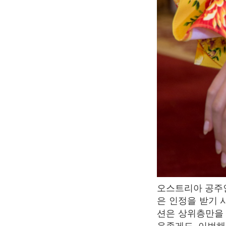
오스트리아 공주인 메테르히니 공녀 등 영향력있는 고객들로 인해 찰스 프레데릭 워스는 많
은 인정을 받기 
션은 상위층만을 