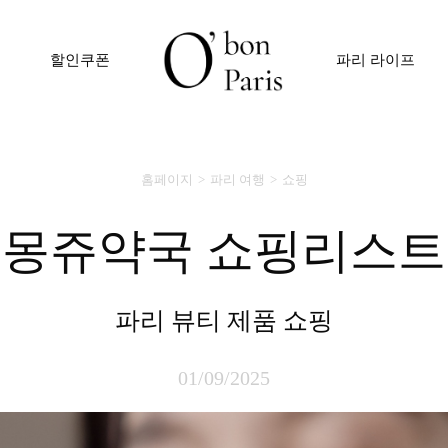
할인쿠폰
파리 라이프
홈페이지
파리 여행
쇼핑
몽쥬약국 쇼핑리스트
파리 뷰티 제품 쇼핑
01/09/2025