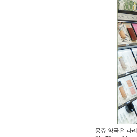
몽쥬 약국은 파리에서 최고의 약국 중 하나로 뽑힌다. 몽쥬 약국은 라틴지구 중심부에 있으