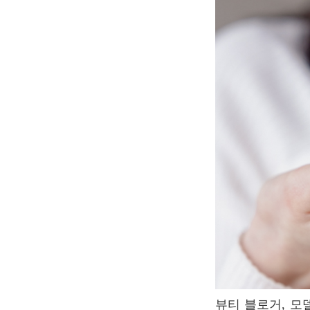
뷰티 블로거, 모델, 연예인, 잡지에서 시크한 파리지앵 룩과 프렌치 뷰티에 대한 기사를 접