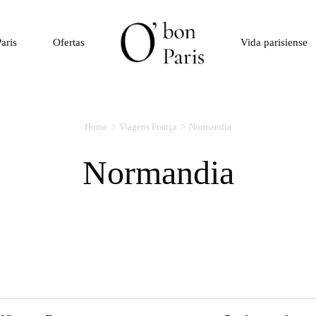
aris
Ofertas
Vida parisiense
Home
Viagens França
Normandia
Normandia