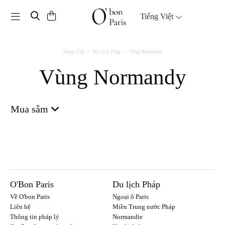
Toggle navigation
Tiếng Việt
Trang Chủ
Du Lịch Pháp
Vùng Normandy
Vùng Normandy
Mua sắm
O'Bon Paris
Du lịch Pháp
Về O'bon Paris
Ngoại ô Paris
Liên hệ
Miền Trung nước Pháp
Thông tin pháp lý
Normandie