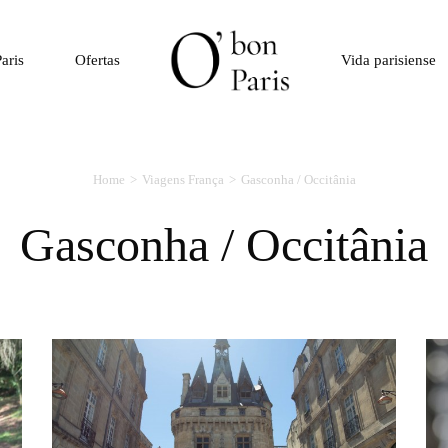
aris
Ofertas
Vida parisiense
Home
Viagens França
Gasconha / Occitânia
Gasconha / Occitânia