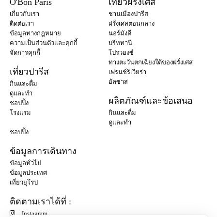
O'Bon Paris
เที่ยวฝรั่งเศส
เกี่ยวกับเรา
ชานเมืองปารีส
ติดต่อเรา
ฝรั่งเศสตอนกลาง
ข้อมูลทางกฎหมาย
นอร์มังดี
ความเป็นส่วนตัวและคุกกี้
บริททานี่
จัดการคุกกี้
โปรวองซ์
ทางตะวันตกเฉียงใต้ของฝรั่งเศส
เที่ยวปารีส
เฟรนช์ริเวียร่า
อัลซาส
กินและดื่ม
ดูและทำ
ผลิตภัณฑ์และข้อเสนอ
ชอปปิ้ง
โรงแรม
กินและดื่ม
ดูและทำ
ชอปปิ้ง
ข้อมูลการเดินทาง
ข้อมูลทั่วไป
ข้อมูลประเทศ
เที่ยวยุโรป
ติดตามเราได้ที่ :
Instagram