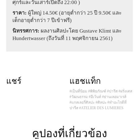
ศุกร์และวันเสาร์เปิดถึง 22:00 )
ราคา:
ผู้ใหญ่ 14.50€ (อายุต่ำกว่า 25 ปี 9.50€ และ
เด็กอายุต่ำกว่า 7 ปีเข้าฟรี)
นิทรรศการ:
ผลงานศิลปะโดย Gustave Klimt และ
Hundertwasser (ถึงวันที่ 11 พฤศจิกายน 2561)
แชร์
แฮชแท็ก
#เป็นที่นิยม
#พิพิธภัณฑ์
#ปารีส
#ฝรั่งเศส
#วัฒนธรรม
#อีเว้นท์
#ย่านเลอมาเรส์
#แกลเลอรี่ศิลปะ
#ศิลปะ
#ทำอะไรดีที่
ปารีส
#ATELIER DES LUMIERES
คูปองที่เกี่ยวข้อง