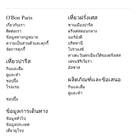
O'Bon Paris
เที่ยวฝรั่งเศส
เกี่ยวกับเรา
ชานเมืองปารีส
ติดต่อเรา
ฝรั่งเศสตอนกลาง
ข้อมูลทางกฎหมาย
นอร์มังดี
ความเป็นส่วนตัวและคุกกี้
บริททานี่
จัดการคุกกี้
โปรวองซ์
ทางตะวันตกเฉียงใต้ของฝรั่งเศส
เที่ยวปารีส
เฟรนช์ริเวียร่า
อัลซาส
กินและดื่ม
ดูและทำ
ผลิตภัณฑ์และข้อเสนอ
ชอปปิ้ง
โรงแรม
กินและดื่ม
ดูและทำ
ชอปปิ้ง
ข้อมูลการเดินทาง
ข้อมูลทั่วไป
ข้อมูลประเทศ
เที่ยวยุโรป