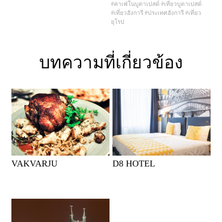
#คาเฟ่ในบูดาเปสต์
#เที่ยวบูดาเปสต์
#เที่ยวฮังการี
#ประเทศฮังการี
#เที่ยว
ยุโรป
บทความที่เกี่ยวข้อง
VAKVARJU
D8 HOTEL