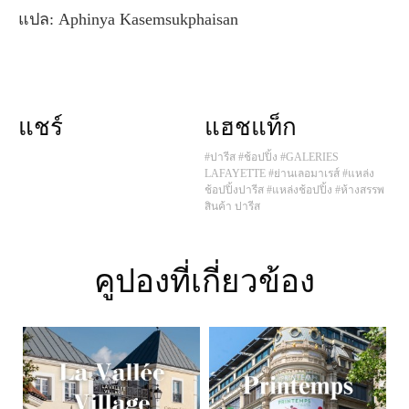
แปล: Aphinya Kasemsukphaisan
แชร์
แฮชแท็ก
#ปารีส
#ช้อปปิ้ง
#GALERIES
LAFAYETTE
#ย่านเลอมาเรส์
#แหล่ง
ช้อปปิ้งปารีส
#แหล่งช้อปปิ้ง
#ห้างสรรพ
สินค้า ปารีส
คูปองที่เกี่ยวข้อง