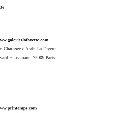
tte
www.galerieslafayette.com
m Chaussée d'Antin-La Fayette
evard Haussmann, 75009 Paris
www.printemps.com