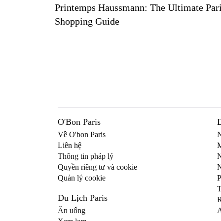
Printemps Haussmann: The Ultimate Paris
Shopping Guide
O'Bon Paris
Về O'bon Paris
N
Liên hệ
M
Thông tin pháp lý
N
Quyền riêng tư và cookie
N
Quản lý cookie
P
T
Du Lịch Paris
R
Ăn uống
A