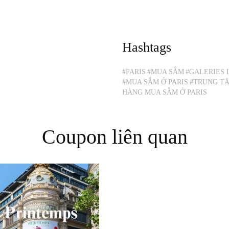
Hashtags
#PARIS
#MUA SẮM
#GALERIES 
#MUA SẮM Ở PARIS
#TRUNG T
HÀNG MUA SẮM Ở PARIS
Coupon liên quan