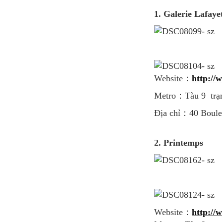
1.
Galerie Lafaye
Website：
http://
Metro：Tàu 9 trạ
Địa chỉ：40 Boul
2. Printemps
Website：
http://