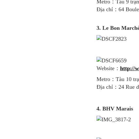
Metro：Tàu 9 trạm
Địa chỉ：64 Boule
3.
Le Bon Marché
Website：
http:/
Metro：Tàu 10 tr
Địa chỉ：24 Rue de
4. BHV Marais