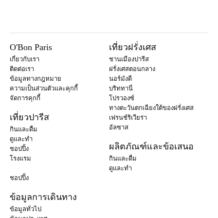
O'Bon Paris
เที่ยวฝรั่งเศส
เกี่ยวกับเรา
ชานเมืองปารีส
ติดต่อเรา
ฝรั่งเศสตอนกลาง
ข้อมูลทางกฎหมาย
นอร์มังดี
ความเป็นส่วนตัวและคุกกี้
บริททานี่
จัดการคุกกี้
โปรวองซ์
ทางตะวันตกเฉียงใต้ของฝรั่งเศส
เที่ยวปารีส
เฟรนช์ริเวียร่า
อัลซาส
กินและดื่ม
ดูและทำ
ผลิตภัณฑ์และข้อเสนอ
ชอปปิ้ง
โรงแรม
กินและดื่ม
ดูและทำ
ชอปปิ้ง
ข้อมูลการเดินทาง
ข้อมูลทั่วไป