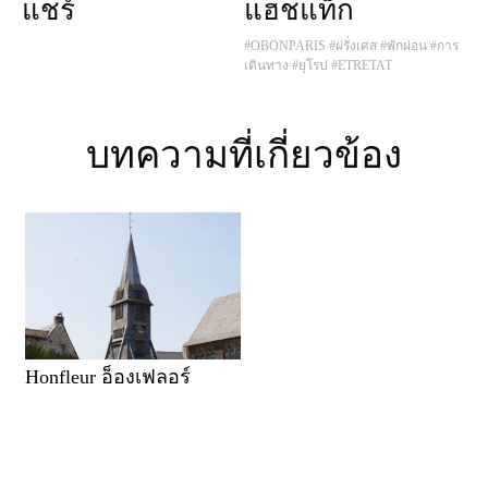
แชร์
แฮชแท็ก
#OBONPARIS
#ฝรั่งเศส
#พักผ่อน
#การ
เดินทาง
#ยุโรป
#ETRETAT
บทความที่เกี่ยวข้อง
Honfleur อ็องเฟลอร์