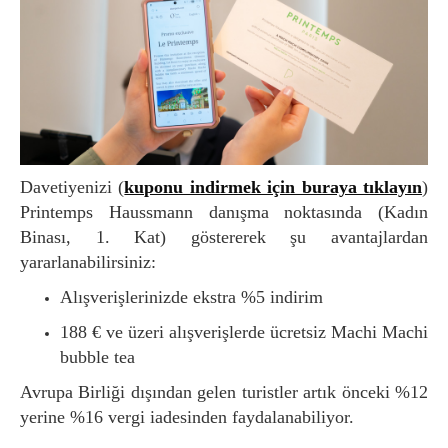
Davetiyenizi (
kuponu indirmek için buraya tıklayın
)
Printemps Haussmann danışma noktasında (Kadın
Binası, 1. Kat) göstererek şu avantajlardan
yararlanabilirsiniz:
Alışverişlerinizde ekstra %5 indirim
188 € ve üzeri alışverişlerde ücretsiz Machi Machi
bubble tea
Avrupa Birliği dışından gelen turistler artık önceki %12
yerine %16 vergi iadesinden faydalanabiliyor.