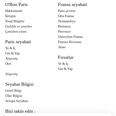
O'Bon Paris
Fransa seyahati
Hakkımızda
Paris çevresi
İletişim
Orta Fransa
Yasal Bilgiler
Normandiya
Gizlilik ve çerezler
Bretanya
Çerezleri yönet
Provence
Güneybatı Fransa
Paris seyahati
Fransız Rivierası
Alsas
Ye & İç
Gör & Yap
Fırsatlar
Alışveriş
Otel
Ye & İç
Gör & Yap
Alışveriş
Seyahat Bilgisi
Genel Bilgi
Ülke Bilgisi
Avrupa Seyahati
Bizi takip edin :