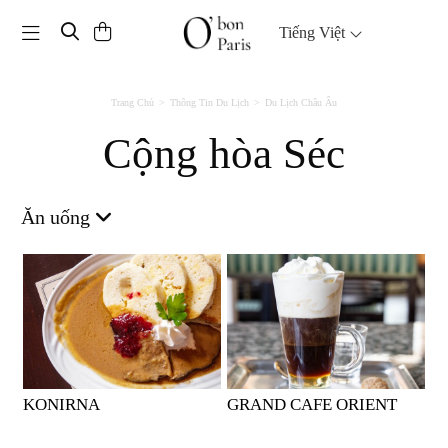
Toggle navigation
Tiếng Việt
Trang Chủ
Thông Tin Du Lịch
Du Lịch Châu Âu
Cộng hòa Séc
Ăn uống
KONIRNA
GRAND CAFE ORIENT