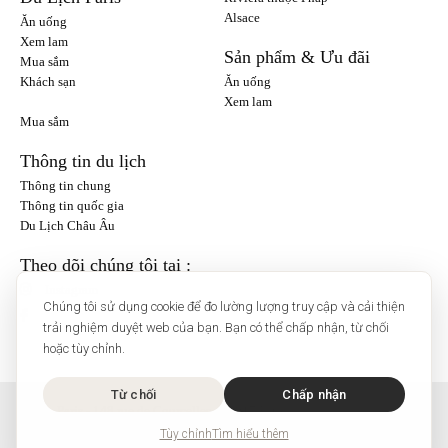
Alsace
Ăn uống
Xem lam
Sản phẩm & Ưu đãi
Mua sắm
Khách sạn
Ăn uống
Xem lam
Mua sắm
Thông tin du lịch
Thông tin chung
Thông tin quốc gia
Du Lịch Châu Âu
Theo dõi chúng tôi tại :
Instagram
Chúng tôi sử dụng cookie để đo lường lượng truy cập và cải thiện
trải nghiệm duyệt web của bạn. Bạn có thể chấp nhận, từ chối
hoặc tùy chỉnh.
Từ chối
Chấp nhận
O'Bon Paris - 148 rue de Courcelles - 75017 Paris
Liên hệ
Tùy chỉnh
Tìm hiểu thêm
SoCobon