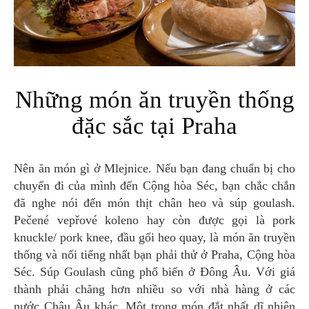
Những món ăn truyền thống
đặc sắc tại Praha
Nên ăn món gì ở Mlejnice. Nếu bạn đang chuẩn bị cho
chuyến đi của mình đến Cộng hòa Séc, bạn chắc chắn
đã nghe nói đến món thịt chân heo và súp goulash.
Pečené vepřové koleno hay còn được gọi là pork
knuckle/ pork knee, đầu gối heo quay, là món ăn truyền
thống và nổi tiếng nhất bạn phải thử ở Praha, Cộng hòa
Séc. Súp Goulash cũng phổ biến ở Đông Âu. Với giá
thành phải chăng hơn nhiều so với nhà hàng ở các
nước Châu Âu khác. Một trong món đắt nhất dĩ nhiên