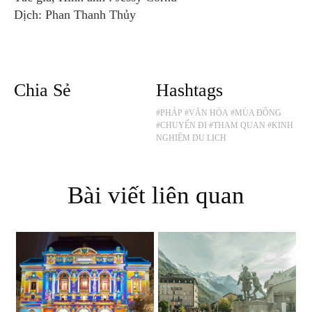
Dịch: Phan Thanh Thủy
Chia Sẻ
Hashtags
#PHÁP
#VĂN HÓA
#MÙA ĐÔNG
#CHUYẾN ĐI
#THAM QUAN
#KINH
NGHIỆM DU LỊCH
Bài viết liên quan