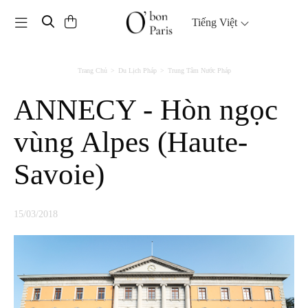
Toggle navigation
Tiếng Việt
Trang Chủ
Du Lịch Pháp
Trung Tâm Nước Pháp
ANNECY - Hòn ngọc
vùng Alpes (Haute-
Savoie)
15/03/2018