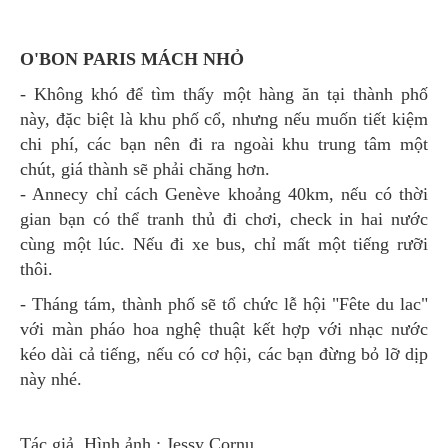
O'BON PARIS MÁCH NHỎ
- Không khó để tìm thấy một hàng ăn tại thành phố
này, đặc biệt là khu phố cổ, nhưng nếu muốn tiết kiệm
chi phí, các bạn nên đi ra ngoài khu trung tâm một
chút, giá thành sẽ phải chăng hơn.
- Annecy chỉ cách Genève khoảng 40km, nếu có thời
gian bạn có thể tranh thủ đi chơi, check in hai nước
cùng một lúc. Nếu đi xe bus, chỉ mất một tiếng rưỡi
thôi.
- Tháng tám, thành phố sẽ tổ chức lễ hội "Fête du lac"
với màn pháo hoa nghệ thuật kết hợp với nhạc nước
kéo dài cả tiếng, nếu có cơ hội, các bạn đừng bỏ lỡ dịp
này nhé.
Tác giả, Hình ảnh : Jessy Cornu