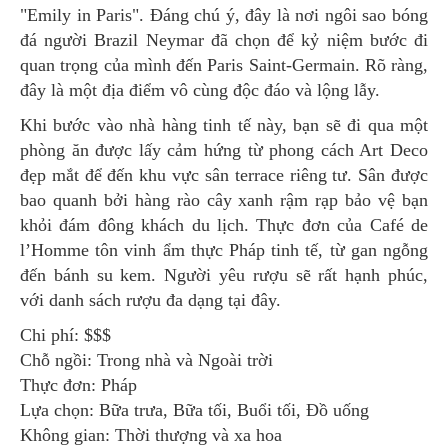
"Emily in Paris". Đáng chú ý, đây là nơi ngôi sao bóng
đá người Brazil Neymar đã chọn để kỷ niệm bước đi
quan trọng của mình đến Paris Saint-Germain. Rõ ràng,
đây là một địa điểm vô cùng độc đáo và lộng lẫy.
Khi bước vào nhà hàng tinh tế này, bạn sẽ đi qua một
phòng ăn được lấy cảm hứng từ phong cách Art Deco
đẹp mắt để đến khu vực sân terrace riêng tư. Sân được
bao quanh bởi hàng rào cây xanh rậm rạp bảo vệ bạn
khỏi đám đông khách du lịch. Thực đơn của Café de
l’Homme tôn vinh ẩm thực Pháp tinh tế, từ gan ngỗng
đến bánh su kem. Người yêu rượu sẽ rất hạnh phúc,
với danh sách rượu đa dạng tại đây.
Chi phí: $$$
Chỗ ngồi: Trong nhà và Ngoài trời
Thực đơn: Pháp
Lựa chọn: Bữa trưa, Bữa tối, Buổi tối, Đồ uống
Không gian: Thời thượng và xa hoa