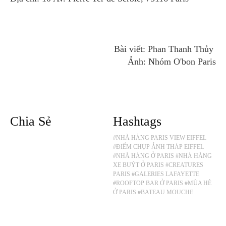
Bài viết: Phan Thanh Thủy
Ảnh: Nhóm O'bon Paris
Chia Sẻ
Hashtags
#NHÀ HÀNG PARIS VIEW EIFFEL
#ĐIỂM CHỤP ẢNH THÁP EIFFEL
#NHÀ HÀNG Ở PARIS
#NHÀ HÀNG
XE BUÝT Ở PARIS
#CREATURES
PARIS
#GALERIES LAFAYETTE
#ROOFTOP BAR Ở PARIS
#MÙA HÈ
Ở PARIS
#BATEAU MOUCHE