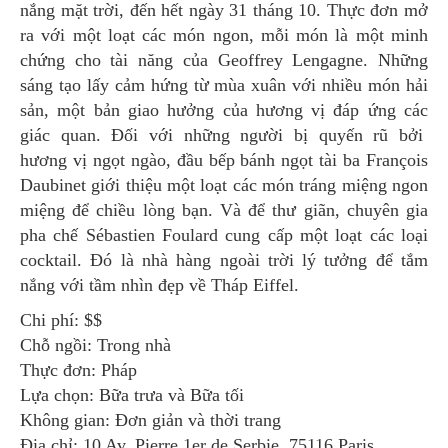
nắng mặt trời, đến hết ngày 31 tháng 10. Thực đơn mở
ra với một loạt các món ngon, mỗi món là một minh
chứng cho tài năng của Geoffrey Lengagne. Những
sáng tạo lấy cảm hứng từ mùa xuân với nhiều món hải
sản, một bản giao hưởng của hương vị đáp ứng các
giác quan. Đối với những người bị quyến rũ bởi
hương vị ngọt ngào, đầu bếp bánh ngọt tài ba François
Daubinet giới thiệu một loạt các món tráng miệng ngon
miệng để chiều lòng bạn. Và để thư giãn, chuyên gia
pha chế Sébastien Foulard cung cấp một loạt các loại
cocktail. Đó là nhà hàng ngoài trời lý tưởng để tắm
nắng với tầm nhìn đẹp về Tháp Eiffel.
Chi phí: $$
Chỗ ngồi: Trong nhà
Thực đơn: Pháp
Lựa chọn: Bữa trưa và Bữa tối
Không gian: Đơn giản và thời trang
Địa chỉ: 10 Av. Pierre 1er de Serbie, 75116 Paris