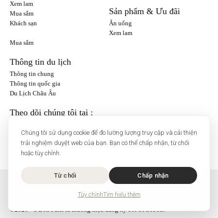
Xem lam
Sản phẩm & Ưu đãi
Mua sắm
Khách sạn
Ăn uống
Xem lam
Mua sắm
Thông tin du lịch
Thông tin chung
Thông tin quốc gia
Du Lịch Châu Âu
Theo dõi chúng tôi tại :
Instagram
Chúng tôi sử dụng cookie để đo lường lượng truy cập và cải thiện
trải nghiệm duyệt web của bạn. Bạn có thể chấp nhận, từ chối
hoặc tùy chỉnh.
Từ chối
Chấp nhận
O'Bon Paris - 148 rue de Courcelles - 75017 Paris
Liên hệ
Tùy chỉnh
Tìm hiểu thêm
SoCobon
©2026 - O'Bon Paris là thương hiệu đăng ký bởi SoCobon.