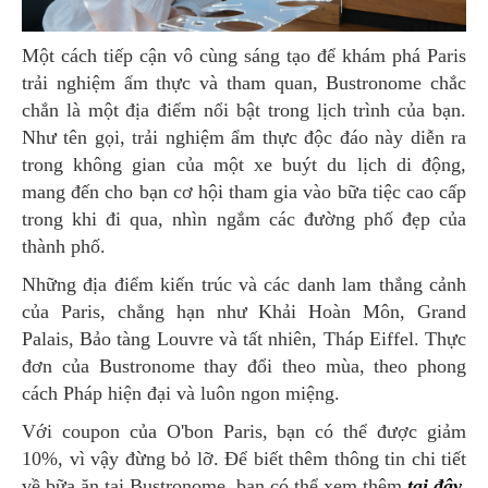
Một cách tiếp cận vô cùng sáng tạo để khám phá Paris
trải nghiệm ẩm thực và tham quan, Bustronome chắc
chắn là một địa điểm nổi bật trong lịch trình của bạn.
Như tên gọi, trải nghiệm ẩm thực độc đáo này diễn ra
trong không gian của một xe buýt du lịch di động,
mang đến cho bạn cơ hội tham gia vào bữa tiệc cao cấp
trong khi đi qua, nhìn ngắm các đường phố đẹp của
thành phố.
Những địa điểm kiến trúc và các danh lam thắng cảnh
của Paris, chẳng hạn như Khải Hoàn Môn, Grand
Palais, Bảo tàng Louvre và tất nhiên, Tháp Eiffel. Thực
đơn của Bustronome thay đổi theo mùa, theo phong
cách Pháp hiện đại và luôn ngon miệng.
Với coupon của O'bon Paris, bạn có thể được giảm
10%, vì vậy đừng bỏ lỡ. Để biết thêm thông tin chi tiết
về bữa ăn tại Bustronome, bạn có thể xem thêm
tại đây
.