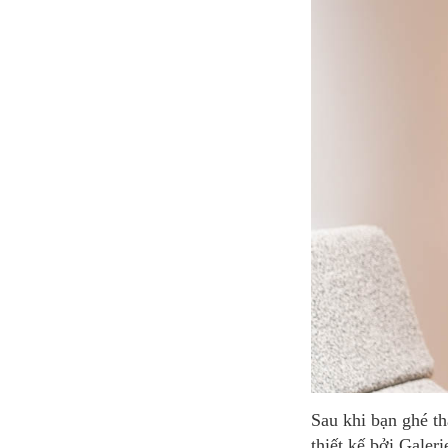
Sau khi bạn ghé thăm VIP Lounge, bạn sẽ nhận được một túi mua sắm phiên bản giới hạn được
thiết kế bởi Galer