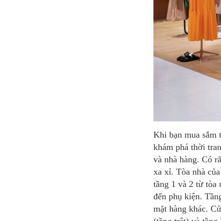
Khi bạn mua sắm tại Galeries Lafayette, bạn sẽ chủ yếu ở tòa nhà chính, Coupole. Bạn có thể
khám phá thời tran
và nhà hàng. Có rấ
xa xỉ. Tòa nhà củ
tầng 1 và 2 từ tòa
đến phụ kiện. Tầng
mặt hàng khác. Cử
(tầng trệt) và tầng