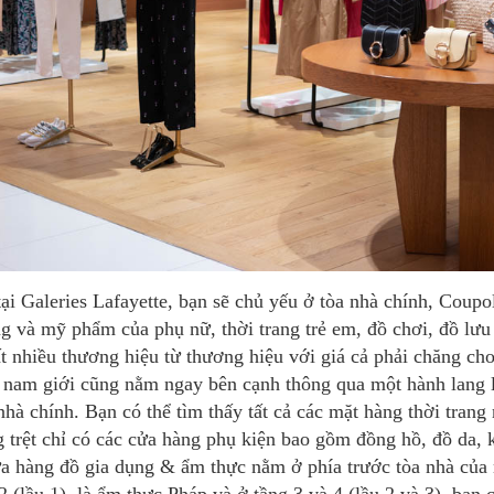
g và mỹ phẩm của phụ nữ, thời trang trẻ em, đồ chơi, đồ lưu
t nhiều thương hiệu từ thương hiệu với giá cả phải chăng ch
a nam giới cũng nằm ngay bên cạnh thông qua một hành lang 
 nhà chính. Bạn có thể tìm thấy tất cả các mặt hàng thời tran
 trệt chỉ có các cửa hàng phụ kiện bao gồm đồng hồ, đồ da, 
a hàng đồ gia dụng & ẩm thực nằm ở phía trước tòa nhà của 
 2 (lầu 1), là ẩm thực Pháp và ở tầng 3 và 4 (lầu 2 và 3), bạn 