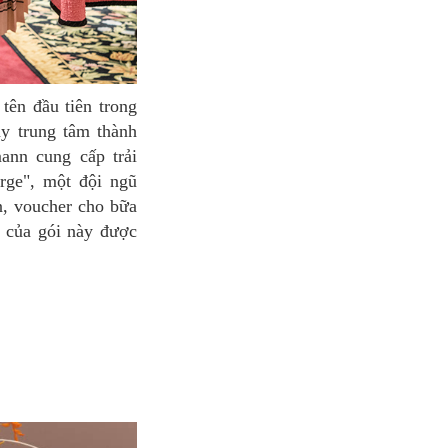
ay trung tâm thành
ann cung cấp trải
rge", một đội ngũ
n, voucher cho bữa
ụ của gói này được