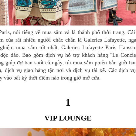
 của rất nhiều người chắc chắn là Galeries Lafayette, ng
nghiệm mua sắm tốt nhất, Galeries Lafayette Paris Haussm
ộc đáo. Bao gồm dịch vụ hỗ trợ khách hàng "Le Concie
ng giúp đỡ bạn suốt cả ngày, túi mua sắm phiên bản giới hạ
ều, dịch vụ giao hàng tận nơi và dịch vụ tài xế. Các dịch v
y vào bất kỳ thời điểm nào trong giờ mở cửa.
1
VIP LOUNGE