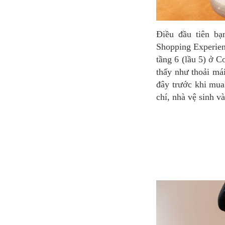
Điều đầu tiên bạn có thể tận hưởng trong số các hoạt động của Galeries Lafayette Parisian
Shopping Experien
tầng 6 (lầu 5) ở C
thấy như thoải má
đây trước khi mua
chí, nhà vệ sinh và