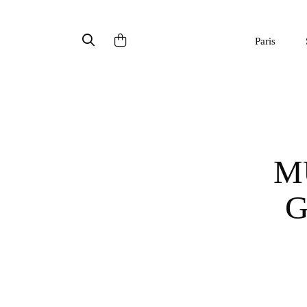
Paris
MUA SẮM DỄ DÀNG TẠI
G