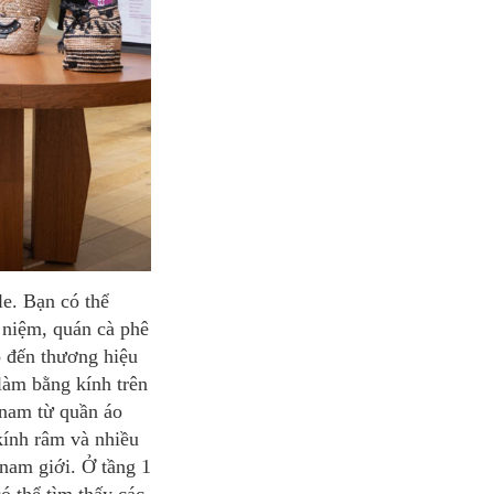
 niệm, quán cà phê
o đến thương hiệu
làm bằng kính trên
g nam từ quần áo
kính râm và nhiều
nam giới. Ở tầng 1
có thể tìm thấy các