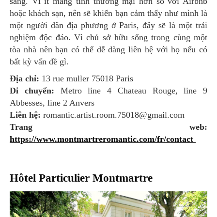
sáng. Vì ít mang tính thương mại hơn so với Airbnb
hoặc khách sạn, nên sẽ khiến bạn cảm thấy như mình là
một người dân địa phương ở Paris, đây sẽ là một trải
nghiệm độc đáo. Vì chủ sở hữu sống trong cùng một
tòa nhà nên bạn có thể dễ dàng liên hệ với họ nếu có
bất kỳ vấn đề gì.
Địa chỉ:
13 rue muller 75018 Paris
Di chuyển:
Metro line 4 Chateau Rouge, line 9
Abbesses, line 2 Anvers
Liên hệ:
romantic.artist.room.75018@gmail.com
Trang web:
https://www.montmartreromantic.com/fr/contact
Hôtel Particulier Montmartre