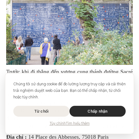
Trước khi đi thẳng đến vương cung thánh đường Sacré
Coeur, hãy dành chút thời gian của bạn để xem một tác
Chúng tôi sử dụng cookie để đo lường lượng truy cập và cải thiện
phẩm nghệ thuật khác, Bức tường Anh yêu Em. Bức
trải nghiệm duyệt web của bạn. Bạn có thể chấp nhận, từ chối
tường lớn màu xanh được viết anh yêu em bằng 250
hoặc tùy chỉnh.
ngôn ngữ. Là tác phẩm của Frédéric Baron và Claire
Kito. Bạn cũng sẽ nhận thấy những mảnh nhỏ màu
Từ chối
Chấp nhận
đỏ tượng trưng cho những mảnh vỡ của trái tim được
Tùy chỉnh
Tìm hiểu thêm
cho là sẽ được chữa lành bằng những lời yêu thương.
Địa chỉ :
14 Place des Abbesses, 75018 Paris