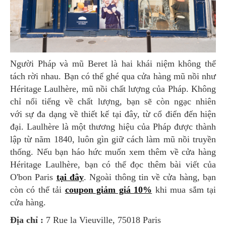
Người Pháp và mũ Beret là hai khái niệm không thể
tách rời nhau. Bạn có thể ghé qua cửa hàng mũ nồi như
Héritage Laulhère, mũ nồi chất lượng của Pháp. Không
chỉ nổi tiếng về chất lượng, bạn sẽ còn ngạc nhiên
với sự đa dạng về thiết kế tại đây, từ cổ điển đến hiện
đại. Laulhère là một thương hiệu của Pháp được thành
lập từ năm 1840, luôn gìn giữ cách làm mũ nồi truyền
thống. Nếu bạn háo hức muốn xem thêm về cửa hàng
Héritage Laulhère, bạn có thể đọc thêm bài viết của
O'bon Paris
tại đây
. Ngoài thông tin về cửa hàng, bạn
còn có thể tải
coupon giảm giá 10%
khi mua sắm tại
cửa hàng.
Địa chỉ :
7 Rue la Vieuville, 75018 Paris