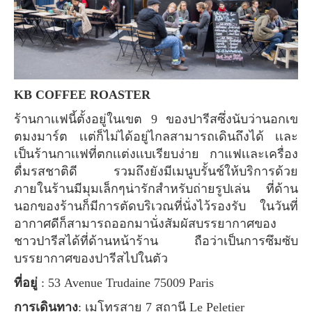
KB COFFEE ROASTER
ร้านกาเเฟนี้ตั้งอยู่ในเขต 9 ของปารีสซึ่งนับว่านอกเข
ตมงมาร์ต เเต่ก็ไม่ได้อยู่ไกลสามารถเดินถึงได้ เเละ
เป็นร้านกาเเฟที่ตกเเต่งเเบเรียบง่าย กาแฟเเละเครื่อง
ดื่มรสชาติดี รวมถึงยังมีเมนูบรั้นช์ให้บริการด้วย
ภายในร้านมีมุมเล็กๆน่ารักสำหรับถ่ายรูปเล่น ที่ด้าน
นอกของร้านก็มีการตัดบริเวณที่นั่งไว้รองรับ ในวันที่
อากาศดีก็สามารถออกมานั่งสัมผัสบรรยากาศของ
ชาวปารีสได้ที่ด้านหน้าร้าน ถือว่าเป็นการซึมซับ
บรรยากาศของปารีสไปในตัว
ที่อยู่
: 53 Avenue Trudaine 75009 Paris
การเดินทาง
: เมโทรสาย 7 สถานี Le Peletier