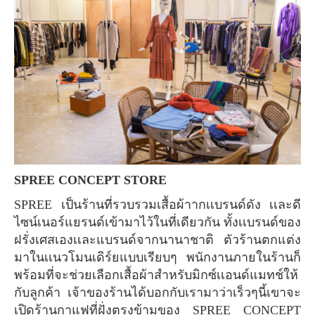
SPREE CONCEPT STORE
SPREE เป็นร้านที่รวบรวมเสื้อผ้าากเเบรนด์ดัง เเละดี
ไซน์เนอร์แยรนด์เข้ามาไว้ในที่เดียวกัน ทั้งเเบรนด์ของ
ฝรั่งเศสเองเเละแบรนด์จากนานาชาติ ตัวร้านตกแต่ง
มาในเเนวโมนเดิร์ยแบบเรียบๆ พนักงานภายในร้านก็
พร้อมที่จะช่วยเลือกเสื้อผ้าสำหรับมิกซ์เเอนด์แมทช์ให้
กับลูกค้า เจ้าของร้านได้บอกกับเรามาว่าเร็วๆนี้เขาจะ
เปิดร้านกาแฟที่ฝั่งตรงข้ามของ SPREE CONCEPT