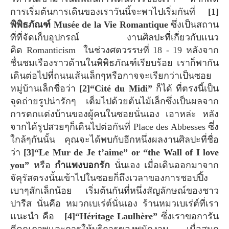
การเริ่มต้นการเดินของเราวันนี้จะพาไปเริ่มกันที่
[1]
พิพิธภัณฑ์ Musée de la Vie Romantique
ซึ่งเป็นสถาน
ที่ที่จัดเก็บอุปกรณ์ งานศิลปะที่เกี่ยวกับเเนว
คิด Romanticism ในช่วงศตวรรษที่ 18 - 19 หลังจาก
ชื่นชมเรืองราวด้านในพิพิธภัณฑ์เรียบร้อย เราก็พากัน
เดินต่อไปที่ถนนเส้นเล็กๆหรือกาจจะเรียกว่าเป็นซอย
หมู่บ้านเล็กชื่อว่า
[2]“Cité du Midi”
ก็ได้ ที่ตรงนี้เป็น
จุดถ่ายรูปน่ารักๆ เต็มไปด้วยต้นไม้เล็กซึ่งเป็นผลจาก
การตกเเต่งบ้านของผู้คนในซอยนั่นเอง เอาหล่ะ หลัง
จากได้รูปสวยๆก็เดินไปต่อกันที่ Place des Abbesses ซึ่ง
ใกล้ๆกันนั้น คุณจะได้พบกับอีกหนึ่งผลงานศิลปะที่ชื่อ
ว่า
[3]“Le Mur de Je t’aime” or “the Wall of I love
you”
หรือ
กำแพงบอกรัก
นั่นเอง เมื่อเดินออกมาจาก
จัคุรัสตรงนั้นเข้าไปในซอยก็ถึงเวลาของการชอปปิ้ง
เบาๆสักเล็กน้อย เริ่มต้นกันที่หนึ่งสัญลักษณ์ของชาว
ปารีส นั่นคือ หมวกเบเร่ต์นั่นเอง ร้านหมวเบเร่ต์ที่เรา
เเนะนำ คือ
[4]“Héritage Laulhère”
ซึ่งเราขอการัน