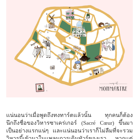
เเน่นอนว่าเมื่อพูดถึงทงทาร์ตแล้วนั้น ทุกคนก็ต้อง
นึกถึงชื่อของวิหารซาเคร่เกอร์ (Sacré Cœur) ขึ้นมา
เป็นอย่างแรกแน่ๆ เเละเเน่นอนว่าเราก็ไม่ลืมที่จะรวม
วิหารนี้เข้ามาในแพลนการเดินทัวร์ของเรา หากเเต่