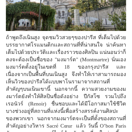
ถ้าพูดถึงเนินสูง จุดชมวิวสวยๆของปารีส ที่เต็มไปด้วย
บรรยากาศโรแมนติกเเละสถานที่ที่น่าสนใจ น่าค้นหา
เต็มไปด้วยประวัติเเละเรื่องราวของศิลปิน แน่นอนว่าก็
คงจะต้องเป็นชื่อของ "มงมาร์ต" (Montmartre) นั่นเอง
มงมาร์ตตั้งอยู่ในเขตที่ 18 ของกรุงปารีส เเละ
เนื่องจากเป็นพื้นที่บนเนินสูง จึงทำให้เราสามารถมอง
เห็นวิวของปารีสได้เเบบพาโนรามาจากสถานที่
สำคัญๆบนเนินเขานี้ นอกจากนี้ ความสวยงามของม
งมาร์ตยังทำให้ศิลปินชื่อดังอย่าง ปีกัสโซ รวมไปถึง
เรอนัวร์ (Renoir) ชื่นชอบเเละได้มีโอกาสมาใช้ชีวิต
บางช่วงอยู่ที่สถานที่แห่งนี้เพื่อสร้างสรรค์งานศิลปะ
ของพวกเขา นอกจากมงมาร์ตจะเป็นที่ตั้งของสถานที่
สำคัญอย่างวิหาร Sacré Cœur แล้ว วันนี้ O’bon Paris