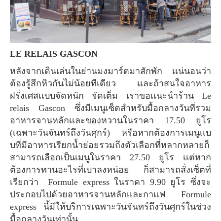
LE RELAIS GASCON
หลังจากเดินเล่นในย่านมงมาร์ตมาสักพัก เเน่นอนว่า
ต้องรู้สึกหิวกันไม่น้อยทีเดียว เเละถ้าสนใจอาหาร
ฝรั่งเศสเเบบจัดหนัก จัดเต็ม เราขอเเนะนำร้าน Le
relais Gascon ซึ่งมีเมนูเซ็ตสำหรับมื้อกลางวันที่รวม
อาหารจานหลักเเละของหวานในราคา 17.50 ยูโร
(เฉพาะวันจันทร์ถึงวันศุกร์) หรือหากต้องการเมนูเเบ
บที่มีอาหารเรียกน้ำย่อยรวมถึงตัวเลือกที่หลากหลายก็
สามารถเลือกเป็นเมนูในราคา 27.50 ยูโร เเต่หาก
ต้องการทานอะไรที่เบาลงหน่อย ก็สามารถสั่งเซ็ตที่
เรียกว่า Formule express ในราคา 9.90 ยูโร ซึ่งจะ
ประกอบไปด้วยอาหารจานหลักเเละกาแฟ Formule
express นี้มีให้บริการเฉพาะวันจันทร์ถึงวันศุกร์ในช่วง
มื้อกลางวันเท่านั้น