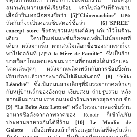
ตีคุณภาพเเละการให้บริการของพนักงาน เมื่อสนุก
สนานกับหวกเบเร่ต์เรียบร้อย เราไปต่อกันที่ร้านขาย
เสื้อผ้าวินเทจมือสองชื่อว่า
[5]“Chinemachine”
และ
ถัดกันก็จะเป็นคอนเซ็ปสตอร์ชื่อว่า
[6]"SPREE"
concept store
ซึ่งรวบรวมแบรนด์ดังๆ เก๋มาไว้ในร้าน
เดียว ใครเป็นเฟนเเฟชั่นก็คงจะเพลินไม่น้อยเลยที
เดียว หลังจากนั้น หากสนใจเลือกซื้อของฝากเราก็จะ
พาไปต่อกันที่
[7]“A la Mère de Famille”
ซึ่งเป็นร้าย
ขายช็อกโกแลตและขนมหวานที่ตกเเต่งได้น่ารักและ
โดดเด่นสุดๆ หลังจากเพลิดเพลินกับการช้อปปิ้งกัน
เรียบร้อยเเล้วเราจะพากันไปเดินเล่นต่อที่
[8] “Villa
Léandre”
ซึ่งเป็นถนนสายเล็กๆที่มีบรรยากาศคล้ายๆ
กับหมู่บ้านเล็กของอังกฤษ เงียบสงบ ถ่ายรูปสวย หลัง
จากเดินมานาน เราขอเเนะนำร้านอาหารสุดอร่อย ชื่อ
[9] “La Boîte Aux Lettres”
หรือใครอยากลองชิมร้าน
อาหารชื่อดังจากภาพวาดของ Renoir ก็เข้าไปรับ
ประทานอาหารกันได้ที่ร้าน
[10] Le Moulin de
Galette
เมื่ออิ่มท้องแล้วก็พร้อมลุยกันต่อที่จัคุรัสเล็ก