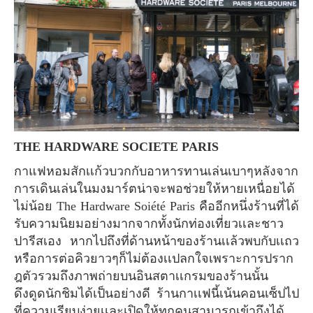
THE HARDWARE SOCIETE PARIS
กาแฟหอมสักเเก้วบวกกับอาหารทานเล่นเบาๆหลังจาก
การเดินเล่นในมงมาร์ตน่าจะพอช่วยให้หายเหนื่อยได้
ไม่น้อย The Hardware Soiété Paris คืออีกหนึ่งร้านที่ได้
รับความนิยมอย่างมากจากทั้งนักท่องเที่ยวเเละชาว
ปารีสเอง หากไปถึงที่ด้านหน้าของร้านเเล้วพบกับเเถว
หรือการต่อคิวยาวๆก็ไม่ต้องเเปลกใจเพราะการปราก
ฎตัวรวมถึงภาพถ่ายบนอินสตาเเกรมของร้านนั้น
ดึงดูดนักชิมได้เป็นอย่างดี ร้านกาเเฟนี้เน้นคอนเซ็ปไป
ที่ความเรียบง่ายเเละเปิดให้ทุกคนสามารถเข้าถึงได้