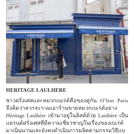
HERITAGE LAULHERE
ชาวฝรั่งเศสเเละหมวกเบเร่ต์คือของคู่กัน O’bon Paris
จึงคิดว่าควรจะรวมเอาร้านขายหมวกเบเร่ต์อย่าง
Héritage Laulhère เข้ามาอยู่ในลิสต์ด้วย Laulhère เป็น
เเยรนด์ฝรั่งเศสที่มีความเชี่ยวชาญในเรื่องของเบเร่ต์
มาเนิ่นนานเเละยังคงดำเนินการผลิตตามกรรมวิธีเเบ