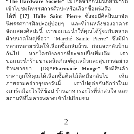
“The Hardware Société”
ไม่ไกลจากกันนั้นก็สามารถ
เข้าไปชมนิทรรศการศิลปะหรือเลือกซื้อหนังสือ
ได้ที่
[17] Halle Saint Pierre
ซึ่งจะมีศิลปินมาจัด
นิทรรศการศิลปะอยู่บ่อยๆ เเละที่เ้านหลังของอาคาร
จัดเเสดงศิลปะนี้ เราขอเเนะนำให้คุณได้รู้จะกับตลาด
ผ้าขนาดใหญ่ชื่อว่า "Marché Sainte Pierre" ซึ่งมีผ้า
หลากหลายชนิดให้เลือกซื้อกลับบ้าน ก่อนจะกลับบ้าน
กันไป หากใครยังอยากที่จะชอปปิ้งเพิ่มเติม เรา
ขอเเนะนำร้ายขายผลิตภัณฑ์ดูเเลผิวเเละสุขภาพอย่าง
ร้านขายยา
[18]“Pharmacie Monge”
ซึ่งมีสินค้า
ราคาถูกให้คุณได้เลือกซื้อติดไม้ติดมือกลับไป เห็น
ภาพรวมคร่าวๆของวันนี้ เราไปดูต่อกันดีกว่าในม
งมาร์ตมีอะไรให้ช้อป ร้านอาหารอะไรที่น่าสนใจ เเละ
สถานที่ที่ไม่ควรพลาดเข้าไปเยี่ยมชม
2