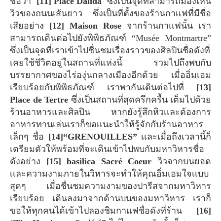
ชื่อว่า
[11] Place Dalida
ซึ่งเป็นจุดที่สามารถมองเห็น
วิวของถนนเส้นยาว ซึ่งเป็นที่ตั้งของร้านกาเเฟที่มีชื่อ
เสียอย่าง
[12] Maison Rose
จากร้านกาเเฟนั้น เรา
สามารถเดินต่อไปยังพิพิธภัณฑ์ “Musée Montmartre”
ซึ่งเป็นจุดที่เราเข้าไปชื่นชมเรื่องราวของศิลปินชื่อดังที่
เคยใช้ชีวิตอยู่ในสถานที่แห่งนี้ รวมไปถึงพบกับ
บรรยากาศของไร่องุ่นกลางเมืองอีกด้วย เมื่ออิ่มเอม
เรียบร้อยกับพิพิธภัณฑ์ เราพากันเดินต่อไปที่
[13]
Place de Tertre
ซึ่งเป็นสถานที่สุดครึกครื้น เต็มไปด้วย
ร้านอาหารและศิลปิน หากยังรู้สึกหิวเเละต้องการ
อาหารทานเล่นเราก็ขอเเนะนำให้รู้จักกับร้านอาหาร
เล็กๆ ชื่อ
[14]“GRENOUILLES”
เเละเมื่อถึงเวลานี้ก็
เตรียมตัวให้พร้อมที่จะเดินเข้าไปพบกับมหาวิหารชื่อ
ดังอย่าง
[15] basilica Sacré Coeur
วิวจากบนยอด
เเละความงามภายในวิหารจะทำให้คุณอิ่มเอมใจเเบบ
สุดๆ เมื่อชื่นชมความงามของปารีสจากมหาวิหาร
เรียบร้อย เดินลงมาจากด้านบนของมหาวิหาร เราก็
ขอให้ทุกคนได้เข้าไปลองชิมกาเเฟชื่อดังที่ร้าน
[16]