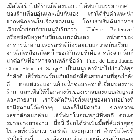
เมื่อได้เข้าไปที่ร้านก็ต้องบอกว่าได้พบกับบรรยากาศ
ของร้านที่อบอุ่นเเละเป็นกันเอง เราได้รับคำเเนะนำ
จากพนักงานในเรื่องของเมนู โดยเราเริ่มต้นอาหาร
เรียกน้ำย่อยด้วยเมนูที่เรียกว่า "Chèvre Betterave"
หรือสลัดบีทรูทกับชีสนมเเพะนั่นเอง หน้าตาของ
อาหารน่าทานเเละรสชาติก็อร่อยแบบกวาดกันเรียบ
จานไม่เหลือเเม้เเต่น้ำซอสกันเลยทีเดียว หลังจากนั้นก็
มาต่อกันที่อาหารจานหลักชื่อว่า "Filet de Lieu Jaune,
Chou Fleur et Sauge" เป็นเมนูปลาที่นำไปย่างให้สุก
กำลังดี เสิร์ฟมาพร้อมกับผัดผักสีสันสวยงามที่สุกกำลัง
ดี ตกแต่งรอบจานด้วยน้ำซอสรสชาติเยี่ยมของทาง
ร้าน เเละเพื่อให้มื้อกลางวันของเราจบลงเเบบสมบูรณ์
เเละสวยงาม เราจึงตัดสินใจสั่งเมนูของหวานอย่างที
รามิสุตามโต๊ะข้างๆ เเละก็ไม่ผิดหวัง ของหวาน
รสชาติกลมกล่อม เสิร์ฟมาในอุณหภูมิที่พอดี ตกเเต่
งมาอย่างสวยงาม มื้อนี้เรียกได้ว่าเป็นมื้อที่คุ้มค่าสุดๆ
ไปเลยทั้งปริมาณ รสชาติ เเละคุณภาพ สำหรับใครที่
สนใจร้านนี้ เราต้องบอกว่าอาจจะต้องรอกันหน่อย