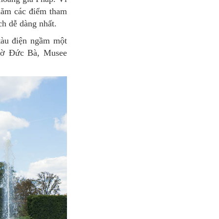
thăm các điểm tham
ch dễ dàng nhất.
thờ Đức Bà, Musee