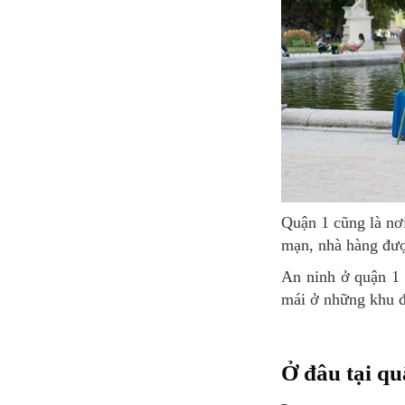
Quận 1 cũng là nơi có nhiều nhà hàng lớn. Từ tiệm bánh/quán cà phê bình dân đến quán rượu lãng
mạn, nhà hàng đượ
An ninh ở quận 1 Paris tốt vì nằm ngay trung tâm Paris, tuy nhiên bạn cũng không nên quá thoải
mái ở những khu đô
Ở đâu tại q