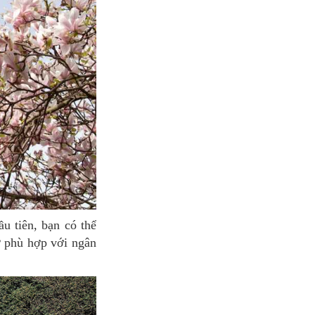
ở phù hợp với ngân