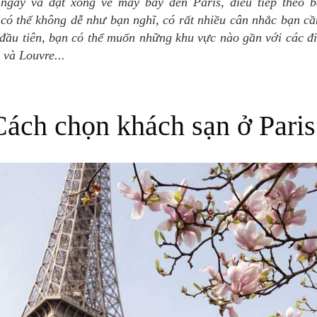
có thể không dễ như bạn nghĩ, có rất nhiều cân nhắc bạn cầ
 đầu tiên, bạn có thể muốn những khu vực nào gần với các 
 và Louvre...
Cách chọn khách sạn ở Paris