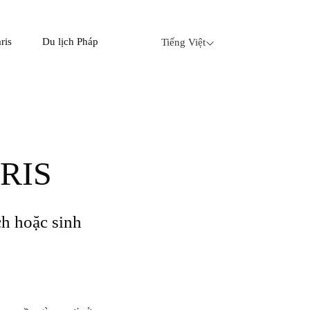
ris
Du lịch Pháp
Tiếng Việt
ARIS