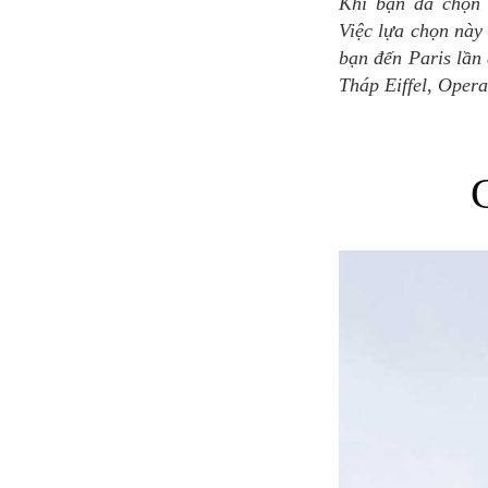
Khi bạn đã chọn ngày và đặt xong vé máy bay đến Paris, điều tiếp theo bạn cần tìm nơi ở.
Việc lựa chọn này 
bạn đến Paris lần
Tháp Eiffel, Opera