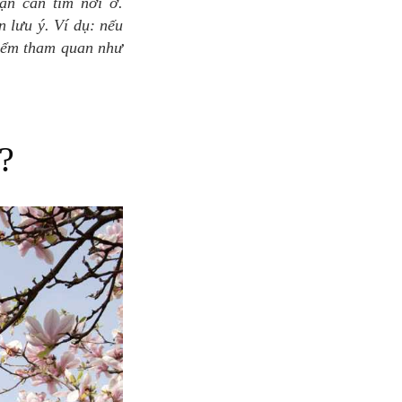
n lưu ý. Ví dụ: nếu
điểm tham quan như
?