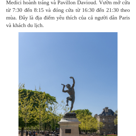
Medici hoành tráng và Pavillon Davioud. Vườn mở cửa
từ 7:30 đến 8:15 và đóng cửa từ 16:30 đến 21:30 theo
mùa. Đây là địa điểm yêu thích của cả người dân Paris
và khách du lịch.