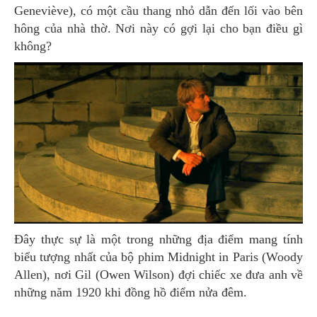
Geneviève), có một cầu thang nhỏ dẫn đến lối vào bên
hông của nhà thờ. Nơi này có gợi lại cho bạn điều gì
không?
Đây thực sự là một trong những địa điểm mang tính
biểu tượng nhất của bộ phim Midnight in Paris (Woody
Allen), nơi Gil (Owen Wilson) đợi chiếc xe đưa anh về
những năm 1920 khi đồng hồ điểm nửa đêm.