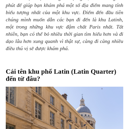
phút để giúp bạn khám phá một số địa điểm mang tính
biểu tượng nhất của một khu vực. Điểm đến đầu tiên
chúng mình muốn dẫn các bạn đi đến là khu Latinh,
một trong những khu vực đậm chất Paris nhất. Tất
nhiên, bạn có thể bỏ nhiều thời gian tìm hiểu hơn và đi
dạo lâu hơn xung quanh vì thật sự, càng đi càng nhiều
điều thú vị sẽ được khám phá.
Cái tên khu phố Latin (Latin Quarter)
đến từ đâu?