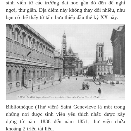
sinh viên từ các trường đại học gần đó đến để nghỉ
ngơi, thư giãn. Địa điểm này không thay đổi nhiều, như
bạn có thể thấy từ tấm bưu thiếp đầu thế kỷ XX này:
Bibliothèque (Thư viện) Saint Geneviève là một trong
những nơi được sinh viên yêu thích nhất: được xây
dựng từ năm 1838 đến năm 1851, thư viện chứa
khoảng 2 triệu tài liệu.