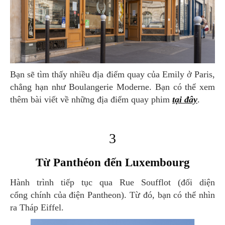
Bạn sẽ tìm thấy nhiều địa điểm quay của Emily ở Paris,
chẳng hạn như Boulangerie Moderne. Bạn có thể xem
thêm bài viết về những địa điểm quay phim
tại đây
.
3
Từ Panthéon đến Luxembourg
Hành trình tiếp tục qua Rue Soufflot (đối diện
cổng chính của điện Pantheon). Từ đó, bạn có thể nhìn
ra Tháp Eiffel.