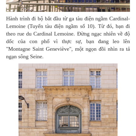
Hành trình đi bộ bắt đầu từ ga tàu điện ngầm Cardinal-
Lemoine (Tuyến tàu điện ngầm số 10). Từ đó, bạn đi
theo rue du Cardinal Lemoine. Đừng ngạc nhiên về độ
dốc của con phố vì thực sự, bạn đang leo lên
"Montagne Saint Geneviève", một ngọn đồi nhìn ra tả
ngạn sông Seine.