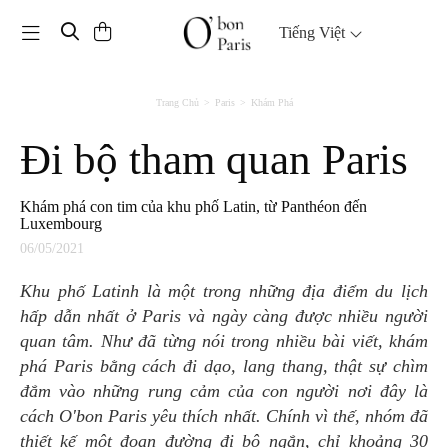
Toggle navigation
Tiếng Việt
Trang Chủ
Paris
Khám Phá
Đi bộ tham quan Paris
Khám phá con tim của khu phố Latin, từ Panthéon đến
Luxembourg
06/05/2021
Khu phố Latinh là một trong những địa điểm du lịch
hấp dẫn nhất ở Paris và ngày càng được nhiều người
quan tâm. Như đã từng nói trong nhiều bài viết, khám
phá Paris bằng cách đi dạo, lang thang, thật sự chìm
đắm vào những rung cảm của con người nơi đây là
cách O'bon Paris yêu thích nhất. Chính vì thế, nhóm đã
thiết kế một đoạn đường đi bộ ngắn, chỉ khoảng 30