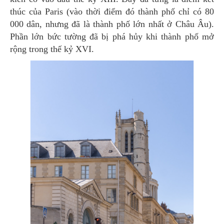
thúc của Paris (vào thời điểm đó thành phố chỉ có 80
000 dân, nhưng đã là thành phố lớn nhất ở Châu Âu).
Phần lớn bức tường đã bị phá hủy khi thành phố mở
rộng trong thế kỷ XVI.