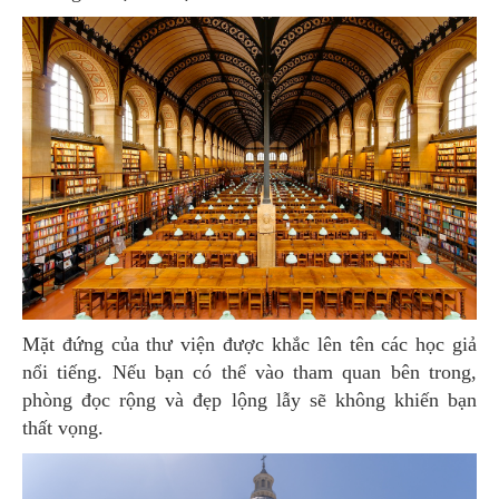
Mặt đứng của thư viện được khắc lên tên các học giả
nổi tiếng. Nếu bạn có thể vào tham quan bên trong,
phòng đọc rộng và đẹp lộng lẫy sẽ không khiến bạn
thất vọng.