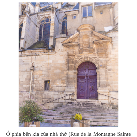
Ở phía bên kia của nhà thờ (Rue de la Montagne Sainte