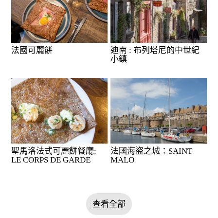
法國可麗餅
迪南 : 布列塔尼的中世紀
小鎮
聖馬洛法式可麗餅餐廳:
法國海盜之城：SAINT
LE CORPS DE GARDE
MALO
查看全部