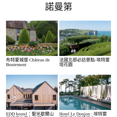
諾曼第
布特蒙城堡 Château de
法國北部必訪景點-埃特雷
Boutemont
塔花園
EDD hostel：聖米歇爾山
Hotel Le Donjon : 埃特雷