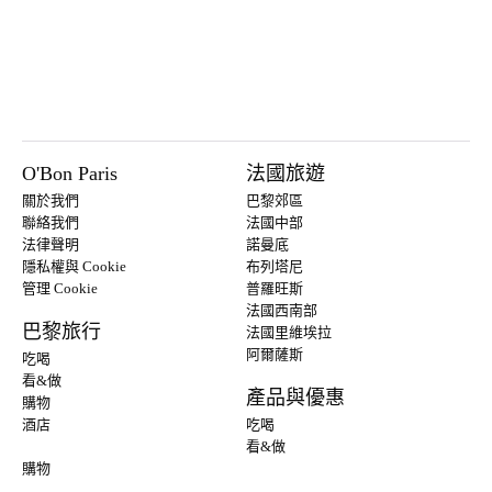
O'Bon Paris
法國旅遊
關於我們
巴黎郊區
聯絡我們
法國中部
法律聲明
諾曼底
隱私權與 Cookie
布列塔尼
管理 Cookie
普羅旺斯
法國西南部
巴黎旅行
法國里維埃拉
阿爾薩斯
吃喝
看&做
產品與優惠
購物
酒店
吃喝
看&做
購物