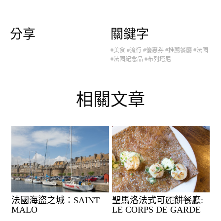
分享
關鍵字
#美食
#流行
#優惠券
#推薦餐廳
#法國
#法國紀念品
#布列塔尼
相關文章
法國海盜之城：SAINT
聖馬洛法式可麗餅餐廳:
MALO
LE CORPS DE GARDE