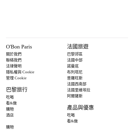
O'Bon Paris
法國旅遊
關於我們
巴黎郊區
聯絡我們
法國中部
法律聲明
諾曼底
隱私權與 Cookie
布列塔尼
管理 Cookie
普羅旺斯
法國西南部
巴黎旅行
法國里維埃拉
阿爾薩斯
吃喝
看&做
產品與優惠
購物
酒店
吃喝
看&做
購物