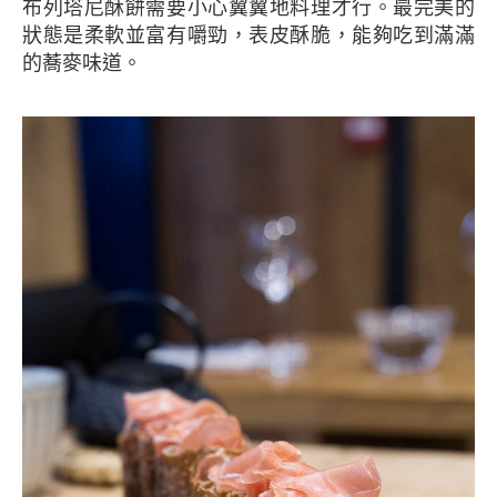
布列塔尼酥餅需要小心翼翼地料理才行。最完美的
狀態是柔軟並富有嚼勁，表皮酥脆，能夠吃到滿滿
的蕎麥味道。