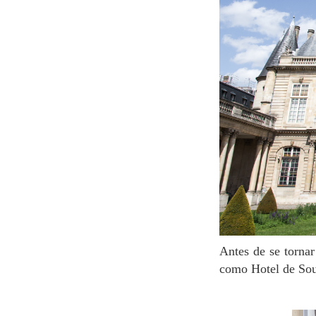
Antes de se tornar o lugar que abriga os arquivos nacionais franceses, este edifício era conhecido
como Hotel de Soub