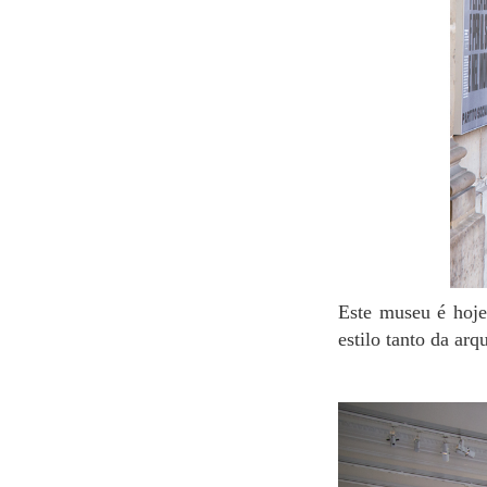
Este museu é hoje, sem dúvidas, um monumento arquitetônico e histórico. Aqui, você percebe o
estilo tanto da arq