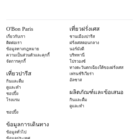
O'Bon Paris
เที่ยวฝรั่งเศส
เกี่ยวกับเรา
ชานเมืองปารีส
ติดต่อเรา
ฝรั่งเศสตอนกลาง
ข้อมูลทางกฎหมาย
นอร์มังดี
ความเป็นส่วนตัวและคุกกี้
บริททานี่
จัดการคุกกี้
โปรวองซ์
ทางตะวันตกเฉียงใต้ของฝรั่งเศส
เที่ยวปารีส
เฟรนช์ริเวียร่า
อัลซาส
กินและดื่ม
ดูและทำ
ผลิตภัณฑ์และข้อเสนอ
ชอปปิ้ง
โรงแรม
กินและดื่ม
ดูและทำ
ชอปปิ้ง
ข้อมูลการเดินทาง
ข้อมูลทั่วไป
ข้อมูลประเทศ