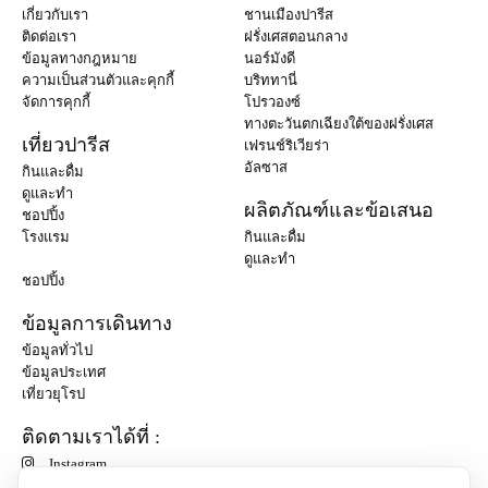
เกี่ยวกับเรา
ชานเมืองปารีส
ติดต่อเรา
ฝรั่งเศสตอนกลาง
ข้อมูลทางกฎหมาย
นอร์มังดี
ความเป็นส่วนตัวและคุกกี้
บริททานี่
จัดการคุกกี้
โปรวองซ์
ทางตะวันตกเฉียงใต้ของฝรั่งเศส
เที่ยวปารีส
เฟรนช์ริเวียร่า
อัลซาส
กินและดื่ม
ดูและทำ
ผลิตภัณฑ์และข้อเสนอ
ชอปปิ้ง
โรงแรม
กินและดื่ม
ดูและทำ
ชอปปิ้ง
ข้อมูลการเดินทาง
ข้อมูลทั่วไป
ข้อมูลประเทศ
เที่ยวยุโรป
ติดตามเราได้ที่ :
Instagram