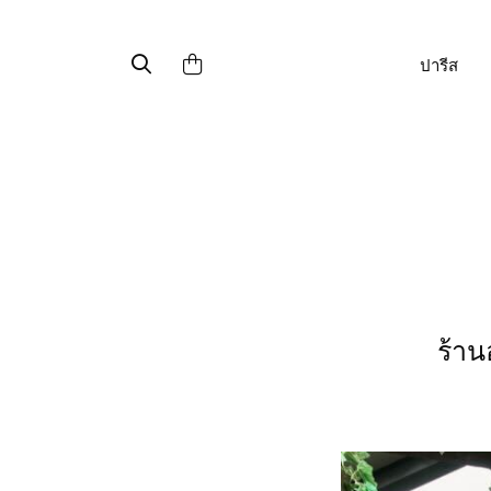
ปารีส
ร้