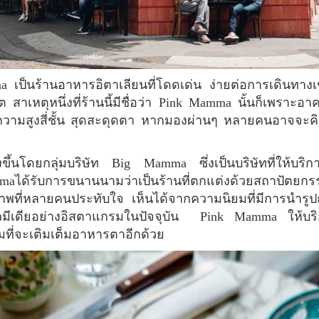
สาเหตุหนึ่งที่ร้านนี้มีชื่อว่า Pink Mamma นั้นก็เพราะอาคาร
ีความสูงสี่ชั้น สุดสะดุดตา หากมองผ่านๆ หลายคนอาจจะคิดว
aได้รับการขนานนามว่าเป็นร้านที่ตกแต่งด้วยสถาปัตยกรร
พที่หลายคนประทับใจ เห็นได้จากความนิยมที่มีการนำรู
่ยลมีเดียอย่างอิสตาแกรมในปัจจุบัน Pink Mamma ให้บร
ืมที่จะเติมเต็มอาหารตาอีกด้วย