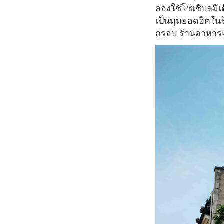
ลองใช้โซเชีบลมี
เป็นมุมยอดฮิตใน
กรอบ ร้านอาหารแห