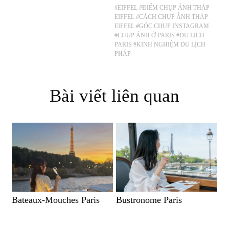
#EIFFEL
#ĐIỂM CHỤP ẢNH THÁP
EIFFEL
#CÁCH CHỤP ẢNH THÁP
EIFFEL
#GÓC CHỤP INSTAGRAM
#CHỤP ẢNH Ở PARIS
#DU LỊCH
PARIS
#KINH NGHIỆM DU LỊCH
PHÁP
Bài viết liên quan
Bateaux-Mouches Paris
Bustronome Paris