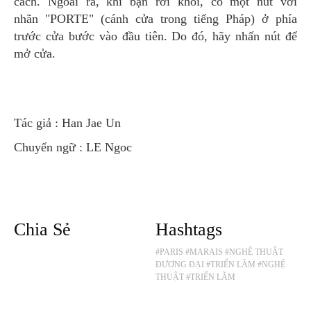
cách. Ngoài ra, khi bạn rời khỏi, có một nút với
nhãn "PORTE" (cánh cửa trong tiếng Pháp) ở phía
trước cửa bước vào đầu tiên. Do đó, hãy nhấn nút để
mở cửa.
Tác giả : Han Jae Un
Chuyển ngữ : LE Ngoc
Chia Sẻ
Hashtags
#PARIS
#MARAIS
#NGHỆ THUẬT
ĐƯƠNG ĐẠI
#TRIỂN LÃM
#NGHỆ
THUẬT
#TRIỂN LÃM