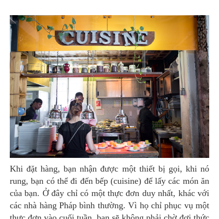
Khi đặt hàng, bạn nhận được một thiết bị gọi, khi nó
rung, bạn có thể đi đến bếp (cuisine) để lấy các món ăn
của bạn. Ở đây chỉ có một thực đơn duy nhất, khác với
các nhà hàng Pháp bình thường. Vì họ chỉ phục vụ một
thực đơn vào cuối tuần, bạn sẽ không phải chờ đợi thức