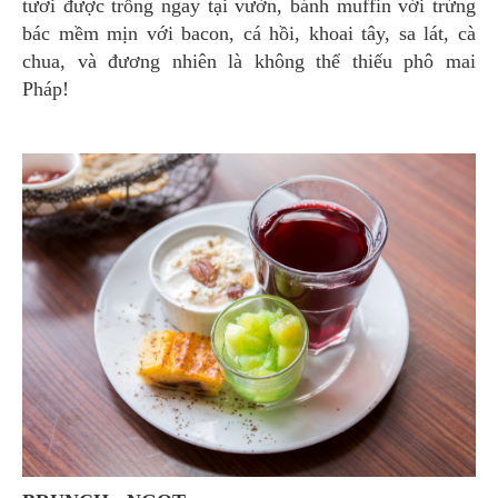
tươi được trồng ngay tại vườn, bánh muffin với trứng
bác mềm mịn với bacon, cá hồi, khoai tây, sa lát, cà
chua, và đương nhiên là không thể thiếu phô mai
Pháp!