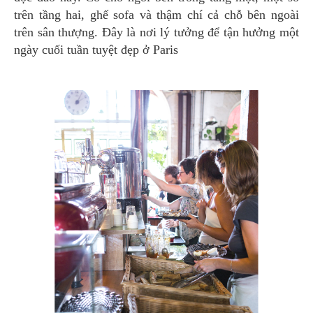
trên tầng hai, ghế sofa và thậm chí cả chỗ bên ngoài
trên sân thượng. Đây là nơi lý tưởng để tận hưởng một
ngày cuối tuần tuyệt đẹp ở Paris