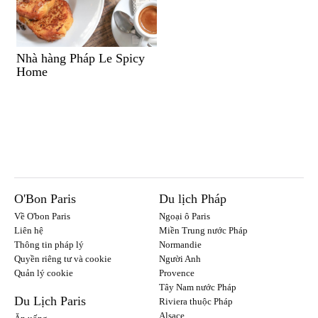
Nhà hàng Pháp Le Spicy
Home
O'Bon Paris
Du lịch Pháp
Về O'bon Paris
Ngoại ô Paris
Liên hệ
Miền Trung nước Pháp
Thông tin pháp lý
Normandie
Quyền riêng tư và cookie
Người Anh
Quản lý cookie
Provence
Tây Nam nước Pháp
Du Lịch Paris
Riviera thuộc Pháp
Alsace