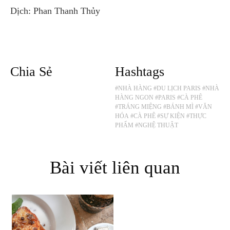
Dịch: Phan Thanh Thủy
Chia Sẻ
Hashtags
#NHÀ HÀNG
#DU LỊCH PARIS
#NHÀ
HÀNG NGON
#PARIS
#CÀ PHÊ
#TRÁNG MIỆNG
#BÁNH MÌ
#VĂN
HÓA
#CÀ PHÊ
#SỰ KIỆN
#THỰC
PHẨM
#NGHỆ THUẬT
Bài viết liên quan