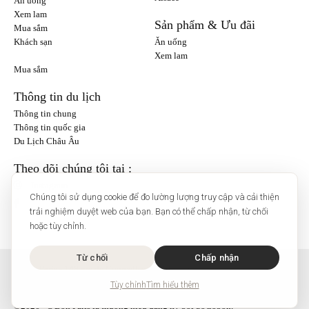
Ăn uống
Xem lam
Sản phẩm & Ưu đãi
Mua sắm
Khách sạn
Ăn uống
Xem lam
Mua sắm
Thông tin du lịch
Thông tin chung
Thông tin quốc gia
Du Lịch Châu Âu
Theo dõi chúng tôi tại :
Instagram
Chúng tôi sử dụng cookie để đo lường lượng truy cập và cải thiện
trải nghiệm duyệt web của bạn. Bạn có thể chấp nhận, từ chối
hoặc tùy chỉnh.
Từ chối
Chấp nhận
O'Bon Paris - 148 rue de Courcelles - 75017 Paris
Liên hệ
Tùy chỉnh
Tìm hiểu thêm
SoCobon
©2026 - O'Bon Paris là thương hiệu đăng ký bởi SoCobon.