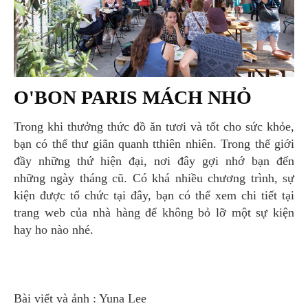
O'BON PARIS MÁCH NHỎ
Trong khi thưởng thức đồ ăn tươi và tốt cho sức khỏe,
bạn có thể thư giãn quanh tthiên nhiên. Trong thế giới
đầy những thứ hiện đại, nơi đây gợi nhớ bạn đến
những ngày tháng cũ. Có khá nhiều chương trình, sự
kiện được tổ chức tại đây, bạn có thể xem chi tiết tại
trang web của nhà hàng để không bỏ lỡ một sự kiện
hay ho nào nhé.
Bài viết và ảnh : Yuna Lee