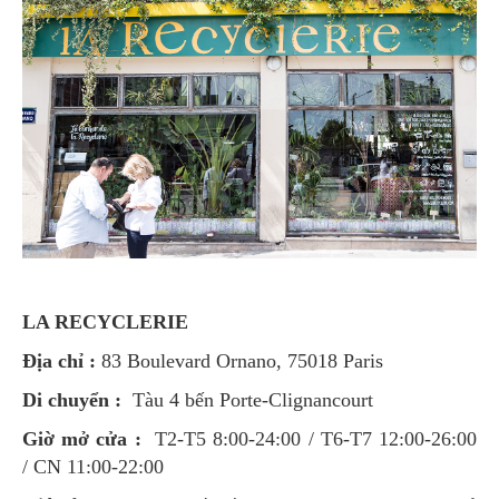
LA RECYCLERIE
Địa chỉ :
83 Boulevard Ornano, 75018 Paris
Di chuyển :
Tàu 4 bến Porte-Clignancourt
Giờ mở cửa :
T2-T5 8:00-24:00 / T6-T7 12:00-26:00
/ CN 11:00-22:00