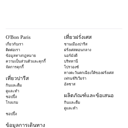
O'Bon Paris
เที่ยวฝรั่งเศส
เกี่ยวกับเรา
ชานเมืองปารีส
ติดต่อเรา
ฝรั่งเศสตอนกลาง
ข้อมูลทางกฎหมาย
นอร์มังดี
ความเป็นส่วนตัวและคุกกี้
บริททานี่
จัดการคุกกี้
โปรวองซ์
ทางตะวันตกเฉียงใต้ของฝรั่งเศส
เที่ยวปารีส
เฟรนช์ริเวียร่า
อัลซาส
กินและดื่ม
ดูและทำ
ผลิตภัณฑ์และข้อเสนอ
ชอปปิ้ง
โรงแรม
กินและดื่ม
ดูและทำ
ชอปปิ้ง
ข้อมูลการเดินทาง