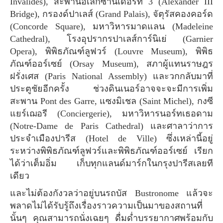
Invalides), สะพานอเล็กซานเดอร์ที่ 3 (Alexander III
Bridge), กรองด์ปาเลส์ (Grand Palais), จัตุรัสคองคอร์ด
(Concorde Square), มหาวิหารมาดแลน (Madeleine
Cathedral), โรงอุปรากรปาเลส์การ์นิเย่ (Garnier
Opera), พิพิธภัณฑ์ลูฟวร์ (Louvre Museum), พิพิธ
ภัณฑ์ออร์เซย์ (Orsay Museum), สภาผู้แทนราษฎร
ฝรั่งเศส (Paris National Assembly) และวกกลับมาที่
ประตูชัยอีกครั้ง ช่วงดินเนอร์อาจจะจะมีการเพิ่ม
สะพาน Pont des Garre, แซงมิเชล (Saint Michel), กงซี
แยร์เฌอรี (Conciergerie), มหาวิหารนอร์ทเธอดาม
(Notre-Dame de Paris Cathedral) และศาลาว่าการ
ประจำเมืองปารีส (Hotel de Ville) ซึ่งเหล่านี้อยู่
ระหว่างพิพิธภัณฑ์ลูฟวร์และพิพิธภัณฑ์ออร์เซย์ เรียก
ได้ว่าเต็มอิ่ม เก็บทุกแลนด์มาร์กในกรุงปารีสเลยที
เดียว
และไม่ต้องกังวลว่าอยู่บนรถบัส Bustronome แล้วจะ
พลาดไม่ได้รับรู้ถึงเรื่องราวความเป็นมาของสถานที่
นั้นๆ คุณสามารถนั่งเฉยๆ ดื่มด่ำบรรยากาศพร้อมกับ