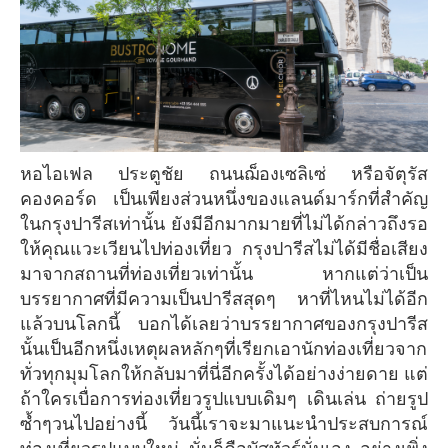
หอไอเฟล ประตูชัย ถนนฌ็องเซลิเซ่ หรือจัตุรัส
คองคอร์ด เป็นเพียงส่วนหนึ่งของแลนด์มาร์กที่สำคัญ
ในกรุงปารีสเท่านั้น ยังมีอีกมากมายที่ไม่ได้กล่าวถึงรอ
ให้คุณแวะเวียนไปท่องเที่ยว กรุงปารีสไม่ได้มีชื่อเสียง
มาจากสถานที่ท่องเที่ยวเท่านั้น หากแต่ว่าเป็น
บรรยากาศที่มีความเป็นปารีสสุดๆ หาที่ไหนไม่ได้อีก
แล้วบนโลกนี้ บอกได้เลยว่าบรรยากาศของกรุงปารีส
นั้นเป็นอีกหนึ่งเหตุผลหลักๆที่เรียกเอานักท่องเที่ยวจาก
ทั่วทุกมุมโลกให้กลับมาที่นี่อีกครั้งได้อย่างง่ายดาย แต่
ถ้าใครเบื่อการท่องเที่ยวรูปแบบเดิมๆ เดินเล่น ถ่ายรูป
ซ้ำๆวนไปอย่างนี้ วันนี้เราจะมาแนะนำประสบการณ์