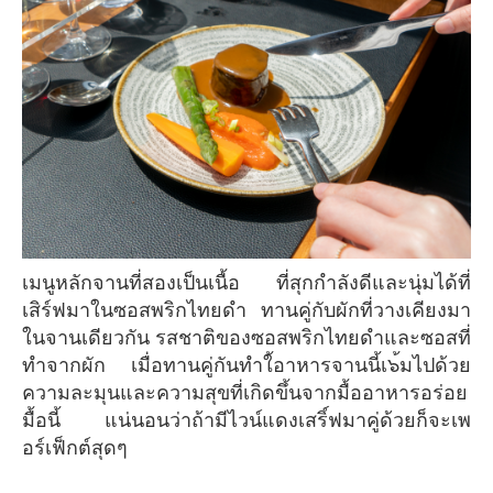
เมนูหลักจานที่สองเป็นเนื้อ ที่สุกกำลังดีและนุ่มได้ที่
เสิร์ฟมาในซอสพริกไทยดำ ทานคู่กับผักที่วางเคียงมา
ในจานเดียวกัน รสชาติของซอสพริกไทยดำและซอสที่
ทำจากผัก เมื่อทานคู่กันทำใ้อาหารจานนี้เ๖้มไปด้วย
ความละมุนและความสุขที่เกิดขึ้นจากมื้ออาหารอร่อย
มื้อนี้ แน่นอนว่าถ้ามีไวน์แดงเสริ์ฟมาคู่ด้วยก็จะเพ
อร์เฟ็กต์สุดๆ