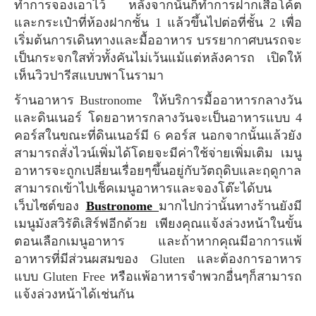
ทำการจองเอาไว้ หลังจากนั้นก็ทำการฝากเสื้อโค้ต
และกระเป๋าที่ห้องฝากชั้น 1 แล้วขึ้นไปต่อที่ชั้น 2 เพื่อ
เริ่มต้นการเดินทางและมื้ออาหาร บรรยากาศบนรถจะ
เป็นกระจกใสทั่วทั้งคันไม่เว้นแม้แต่หลังคารถ เปิดให้
เห็นวิวปารีสแบบพาโนรามา
ร้านอาหาร Bustronome ให้บริการมื้ออาหารกลางวัน
และดินเนอร์ โดยอาหารกลางวันจะเป็นอาหารแบบ 4
คอร์สในขณะที่ดินเนอร์มี 6 คอร์ส นอกจากนั้นแล้วยัง
สามารถสั่งไวน์เพิ่มได้โดยจะมีค่าใช้จ่ายเพิ่มเติม เมนู
อาหารจะถูกเปลี่ยนเรื่อยๆขึ้นอยู่กับวัตถุดิบและฤดูกาล
สามารถเข้าไปเช็คเมนูอาหารและจองโต๊ะได้บน
เว็บไซต์ของ
Bustronome
มากไปกว่านั้นทางร้านยังมี
เมนูมังสวิรัติเสิร์ฟอีกด้วย เพียงคุณแจ้งล่วงหน้าในขั้น
ตอนเลือกเมนูอาหาร และถ้าหากคุณมีอาการแพ้
อาหารที่มีส่วนผสมของ Gluten และต้องการอาหาร
แบบ Gluten Free หรือแพ้อาหารจำพวกอื่นๆก็สามารถ
แจ้งล่วงหน้าได้เช่นกัน